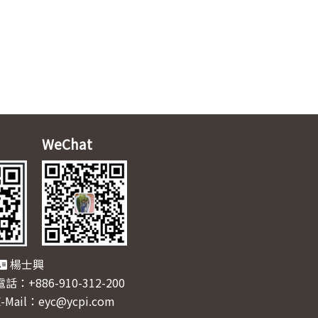
WeChat
楊士興
電話：+886-910-312-200
E-Mail：eyc@ycpi.com