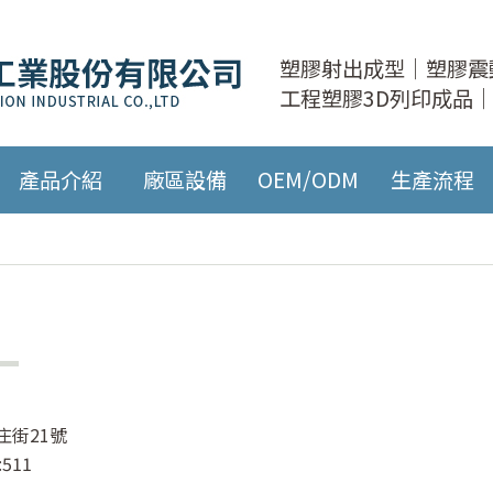
塑膠射出成型｜塑膠震
工程塑膠3D列印成品｜
產品介紹
廠區設備
OEM/ODM
生產流程
庄街21號
:511