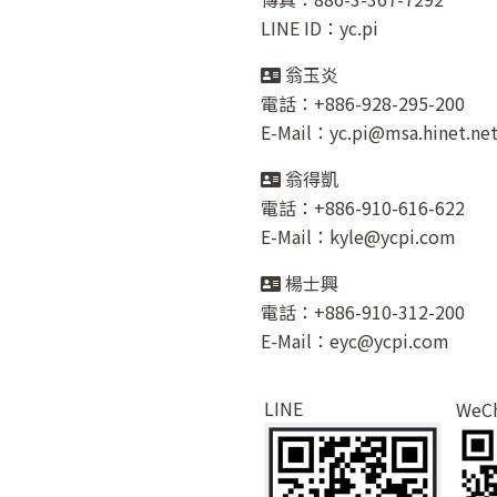
LINE ID：yc.pi
翁玉炎
電話：+886-928-295-200
E-Mail：yc.pi@msa.hinet.ne
翁得凱
電話：+886-910-616-622
E-Mail：kyle@ycpi.com
楊士興
電話：+886-910-312-200
E-Mail：eyc@ycpi.com
LINE
WeC