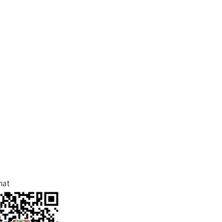
t
hat