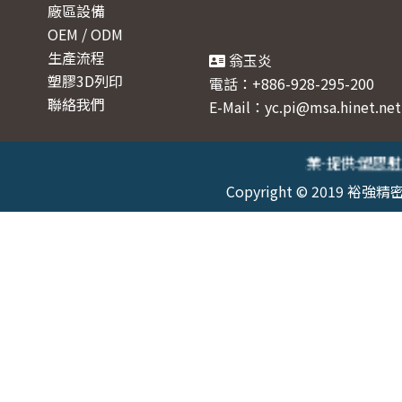
廠區設備
OEM / ODM
生產流程
翁玉炎
塑膠3D列印
電話：+886-928-295-200
聯絡我們
E-Mail：yc.pi@msa.hinet.net
裕強精密工業-提供:
塑膠射出
,
Copyright © 2019 裕強精